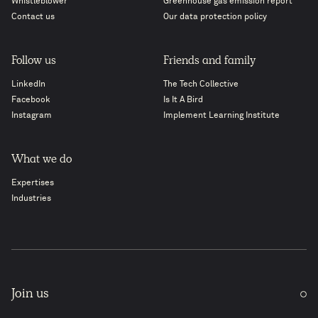
Whistleblower
Greenhouse gas emission report
Contact us
Our data protection policy
Follow us
Friends and family
LinkedIn
The Tech Collective
Facebook
Is It A Bird
Instagram
Implement Learning Institute
What we do
Expertises
Industries
Join us